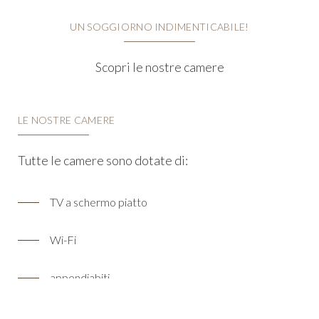
UN SOGGIORNO INDIMENTICABILE!
Scopri le nostre camere
LE NOSTRE CAMERE
Tutte le camere sono dotate di:
TV a schermo piatto
Wi-Fi
appendiabiti
aria condizionata