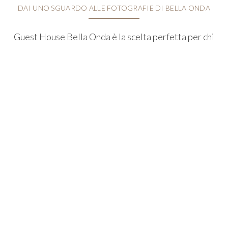
DAI UNO SGUARDO ALLE FOTOGRAFIE DI BELLA ONDA
Guest House Bella Onda è la scelta perfetta per chi
arriva o parte dall’ Aeroporto Marco Polo, potrai
raggiungerlo a piedi in 15 minuti!
Il nostro Staff saprà accogliervi nel migliore dei
modi in un ambiente familiare, caldo e dal sapore
antico.